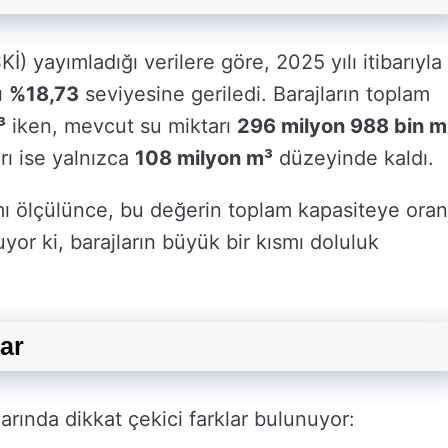
) yayımladığı verilere göre, 2025 yılı itibarıyla
ı
%18,73
seviyesine geriledi. Barajların toplam
³
iken, mevcut su miktarı
296 milyon 988 bin m
arı ise yalnızca
108 milyon m³
düzeyinde kaldı.
smı ölçülünce, bu değerin toplam kapasiteye oran
yor ki, barajların büyük bir kısmı doluluk
lar
arında dikkat çekici farklar bulunuyor: