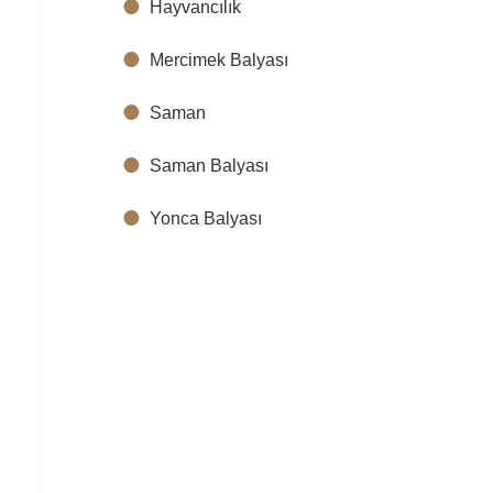
Hayvancılık
Mercimek Balyası
Saman
Saman Balyası
Yonca Balyası