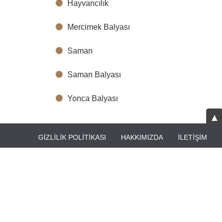
Hayvancılık
Mercimek Balyası
Saman
Saman Balyası
Yonca Balyası
▲
GIZLILIK POLITIKASI
HAKKIMIZDA
İLETIŞIM