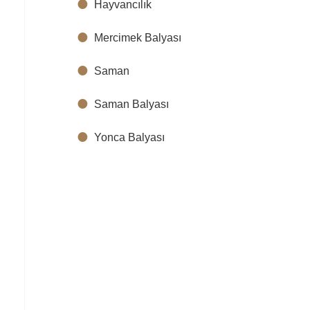
Hayvancılık
Mercimek Balyası
Saman
Saman Balyası
Yonca Balyası