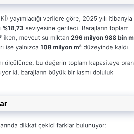
) yayımladığı verilere göre, 2025 yılı itibarıyla
ı
%18,73
seviyesine geriledi. Barajların toplam
³
iken, mevcut su miktarı
296 milyon 988 bin m
arı ise yalnızca
108 milyon m³
düzeyinde kaldı.
smı ölçülünce, bu değerin toplam kapasiteye oran
yor ki, barajların büyük bir kısmı doluluk
lar
arında dikkat çekici farklar bulunuyor: