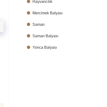
Hayvancılık
Mercimek Balyası
Saman
Saman Balyası
Yonca Balyası