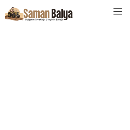
≡
Saman Balyası