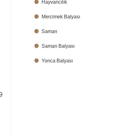
Hayvancılık
Mercimek Balyası
Saman
Saman Balyası
Yonca Balyası
9