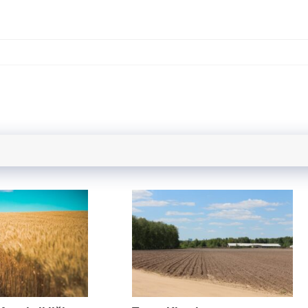
w.adsbygoogle || []).push({});