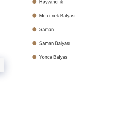
Hayvancılık
Mercimek Balyası
Saman
Saman Balyası
Yonca Balyası