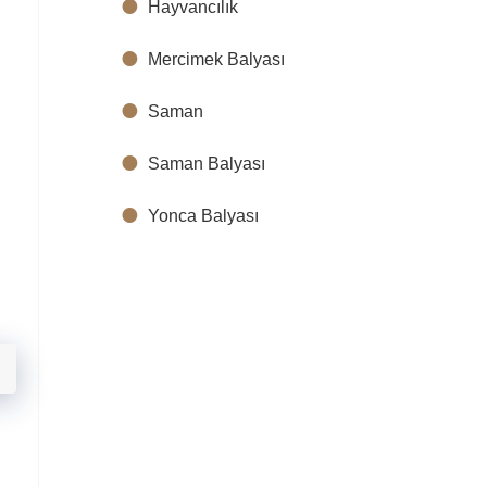
Hayvancılık
Mercimek Balyası
Saman
Saman Balyası
Yonca Balyası