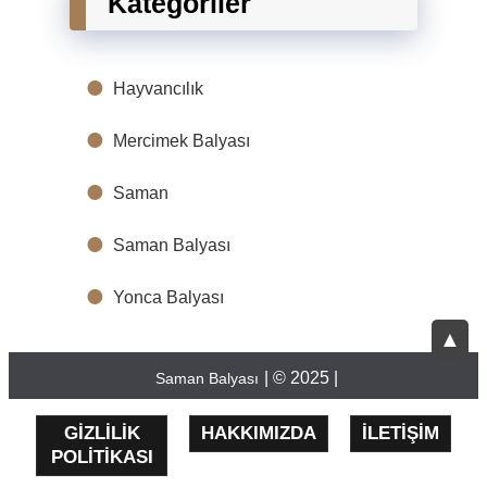
Kategoriler
Hayvancılık
Mercimek Balyası
Saman
Saman Balyası
Yonca Balyası
▲
| © 2025 |
Saman Balyası
GIZLILIK
HAKKIMIZDA
İLETIŞIM
POLITIKASI