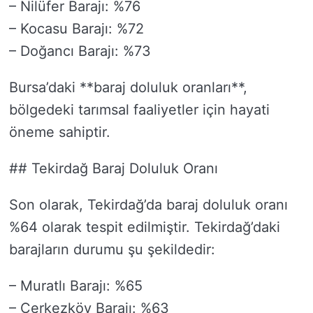
– Nilüfer Barajı: %76
– Kocasu Barajı: %72
– Doğancı Barajı: %73
Bursa’daki **baraj doluluk oranları**,
bölgedeki tarımsal faaliyetler için hayati
öneme sahiptir.
## Tekirdağ Baraj Doluluk Oranı
Son olarak, Tekirdağ’da baraj doluluk oranı
%64 olarak tespit edilmiştir. Tekirdağ’daki
barajların durumu şu şekildedir:
– Muratlı Barajı: %65
– Çerkezköy Barajı: %63