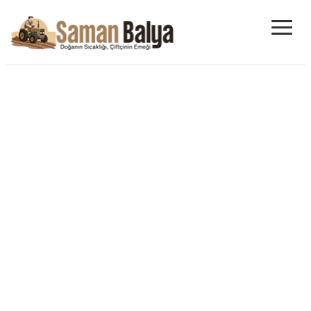
≡
Saman Balyası