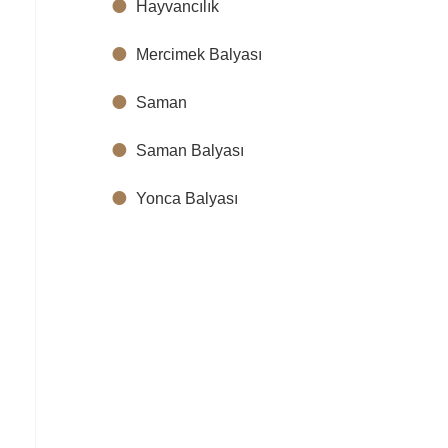
Hayvancılık
Mercimek Balyası
Saman
Saman Balyası
Yonca Balyası